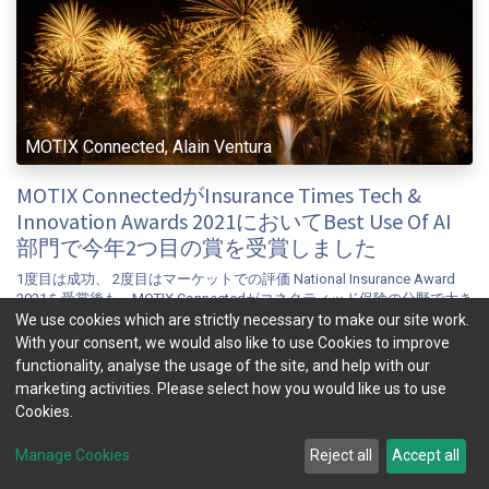
MOTIX Connected, Alain Ventura
MOTIX ConnectedがInsurance Times Tech &
Innovation Awards 2021においてBest Use Of AI
部門で今年2つ目の賞を受賞しました
1度目は成功、 2度目はマーケットでの評価 National Insurance Award
2021を受賞後も、MOTIX Connectedがコネクティッド保険の分野で大き
な躍進を遂げていることをマーケットは評価し続けています。名誉ある
We use cookies which are strictly necessary to make our site work.
Insurance Times - Tech Innovation Awards 2021におけるBest use of AI
With your consent, we would also like to use Cookies to improve
部門で、今年2つ目の賞を受賞したこ...
functionality, analyse the usage of the site, and help with our
marketing activities. Please select how you would like us to use
connected insurance
insuretech
mobility
telematics
ubi
Cookies.
11月 9, 2021
Manage Cookies
Reject all
Accept all