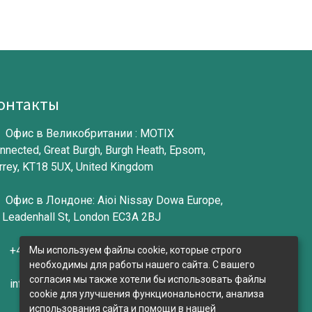
онтакты​
Офис в Великобритании : MOTIX
nnected, Great Burgh, Burgh Heath, Epsom,
rrey, KT18 5UX, United Kingdom
Офис в Лондоне: Aioi Nissay Dowa Europe,
 Leadenhall St, London EC3A 2BJ
+44 (0)20 7367 1010
Мы используем файлы cookie, которые строго
необходимы для работы нашего сайта. С вашего
согласия мы также хотели бы использовать файлы
info@motixconnected.com
cookie для улучшения функциональности, анализа
использования сайта и помощи в нашей